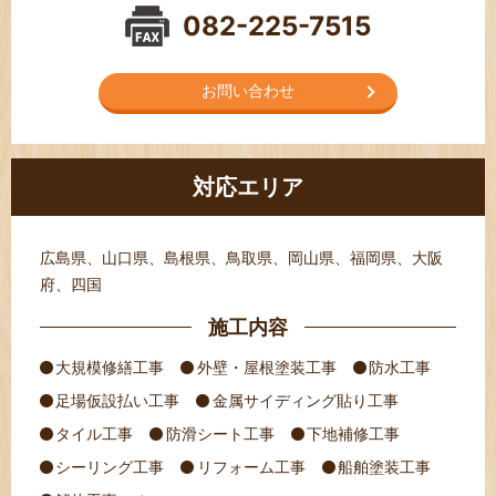
082-225-7515
お問い合わせ
対応エリア
広島県、山口県、島根県、鳥取県、岡山県、福岡県、大阪
府、四国
施工内容
大規模修繕工事
外壁・屋根塗装工事
防水工事
足場仮設払い工事
金属サイディング貼り工事
タイル工事
防滑シート工事
下地補修工事
シーリング工事
リフォーム工事
船舶塗装工事